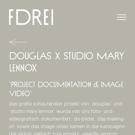
Zum
Inhalt
springen
douglas x studio mary
lennox
‘project documentation & image
video‘
das große schaufenster projekt von ‘douglas‘ und
‘studio mary lennox‘ wurde von uns foto- und
videografisch dokumentiert. die bilder, das making-
of- sowie das image-video kamen in der kampagne
der aktion vielfach zum einsatz. valentin ammon