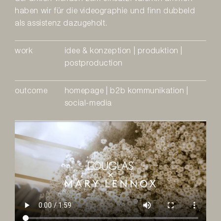
haben wir für die videographie und finn dubbeld
als assistenz dazugeholt.
work
idee & konzeption | produktion |
postproduction
outcome
homepage | b2b kommunikation |
social-media