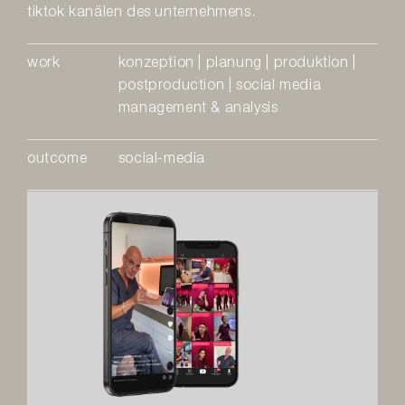
tiktok kanälen des unternehmens.
work
konzeption | planung | produktion |
postproduction | social media
management & analysis
outcome
social-media