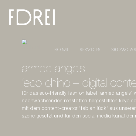
Zum
Inhalt
springen
home
services
showcas
armed angels
‘eco chino – digital conte
für das eco-friendly fashion label ‘armed angels‘
nachwachsenden rohstoffen hergestellten keypiece
mit dem content-creator ‘fabian lück‘ aus unser
szene gesetzt und für den social media kanal der 