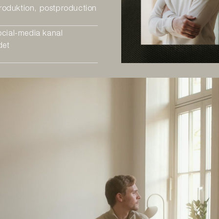
roduktion, postproduction
ocial-media kanal
det