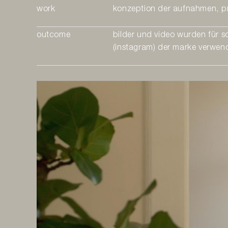
work
konzeption der aufnahmen, p
outcome
bilder und video wurden für s
(instagram) der marke verwen