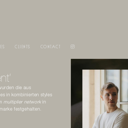
es
clients
contact
nt‘
 wurden die aus
s in kombinierten styles
em
multiplier network
in
marke festgehalten.