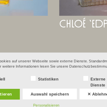
chloé ‘edp
okies auf unserer Webseite sowie externe Dienste. Standardmä
Für weitere Informationen lesen Sie unsere Datenschutzbestimm
ell
Statistiken
Externe
ricoh ‘theta
adid
Dienste
360°‘
‘myshel
tieren
Auswahl speichern
✕ Ablehn
Personalisieren