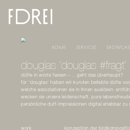
Zum
Inhalt
springen
home
services
showcas
douglas ‘douglas #fragt‘
düfte in worte fassen – …geht das überhaupt?
für ‘douglas‘ haben wir kunden beliebte düfte vorg
welche assoziationen sie in ihnen auslösen. entfüh
wecken sie unsere leidenschaft, pure lebensfreud
persönliche duft-impressionen digital erlebbar z
work
konzeption der bildkompositi