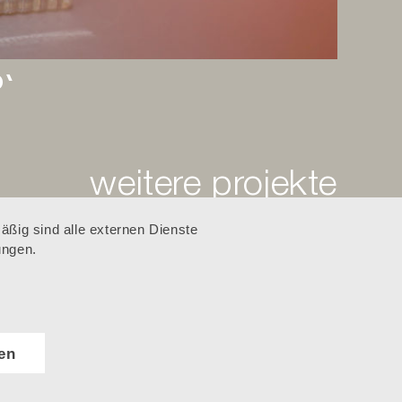
‘
ßig sind alle externen Dienste
ungen.
as
ter‘
en