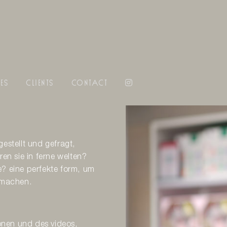
es
clients
contact
estellt und gefragt,
ren sie in ferne welten?
e? eine perfekte form, um
u machen.
onen und des videos,