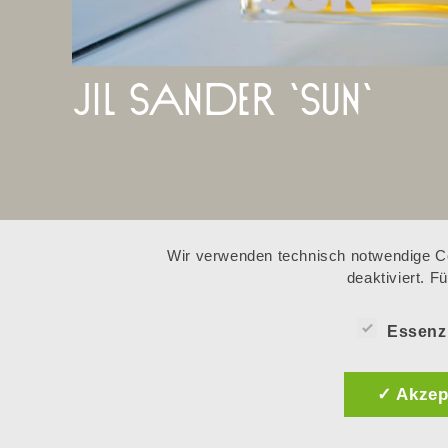
jil sander ‘sun‘
Wir verwenden technisch notwendige Co
deaktiviert. 
er
seidensticker
Essenzi
io
‘ss21 campaign
✓ Akzep
video‘