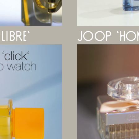
libre‘
joop ‘ho