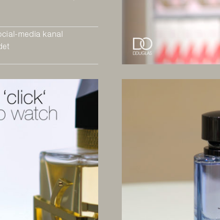
ocial-media kanal
det