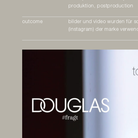
produktion, postproduction
outcome
bilder und video wurden für s
(instagram) der marke verwen